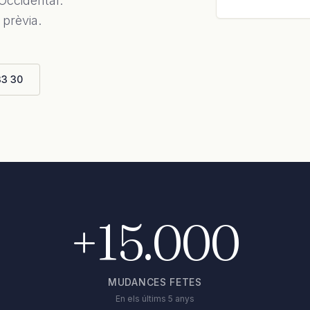
 Occidental.
 prèvia.
33 30
+15.000
MUDANCES FETES
En els últims 5 anys