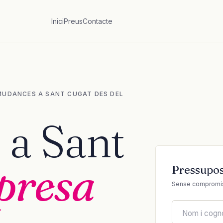
Inici
Preus
Contacte
MUDANCES A SANT CUGAT DES DEL
a Sant
presa
Pressupos
Sense compromís.
Nom i cog