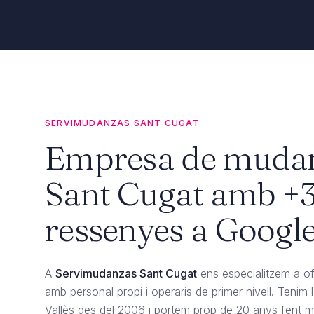
SERVIMUDANZAS SANT CUGAT
Empresa de mudan
Sant Cugat amb +
ressenyes a Google
A
Servimudanzas Sant Cugat
ens especialitzem a of
amb personal propi i operaris de primer nivell. Tenim
Vallès des del 2006 i portem prop de 20 anys fent mu